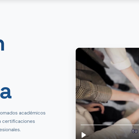
n
da
iplomados académicos
n certificaciones
sionales.