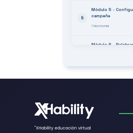
Módulo 5 - Configu
campaña
5
1 lecciones
Módulo 6 - Palabras
anuncios
6
1 lecciones
Módulo 7 - Presup
7
1 lecciones
Módulo 8 - Recurso
8
1 lecciones
"XHability educación virtual